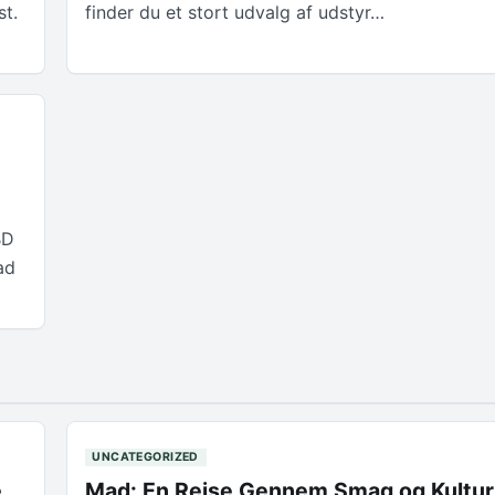
st.
finder du et stort udvalg af udstyr…
BD
ad
UNCATEGORIZED
e
Mad: En Rejse Gennem Smag og Kultur