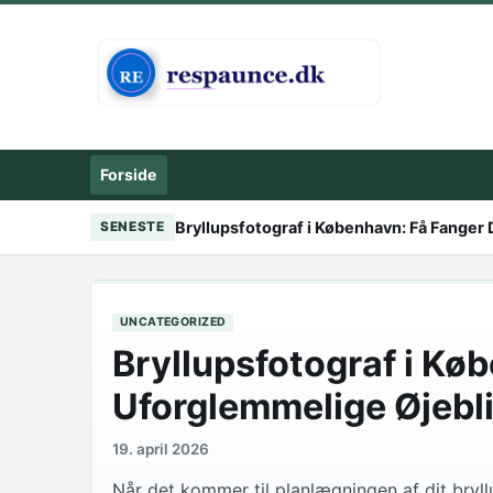
Skip to content
Forside
Bryllupsfotograf i København: Få Fanger
SENESTE
UNCATEGORIZED
Bryllupsfotograf i Kø
Uforglemmelige Øjebl
19. april 2026
Når det kommer til planlægningen af dit bryll