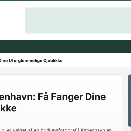
 Dine Uforglemmelige Øjeblikke
benhavn: Få Fanger Dine
ikke
up, er valget af en bryllupsfotograf i København en