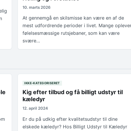
10. marts 2026
elig
At gennemgå en skilsmisse kan være en af de
n
mest udfordrende perioder i livet. Mange opleve
følelsesmæssige rutsjebaner, som kan være
svære…
IKKE-KATEGORISERET
le
Kig efter tilbud og få billigt udstyr til
kæledyr
12. april 2024
som
Er du på udkig efter kvalitetsudstyr til dine
elskede kæledyr? Hos Billigt Udstyr til Kæledyr