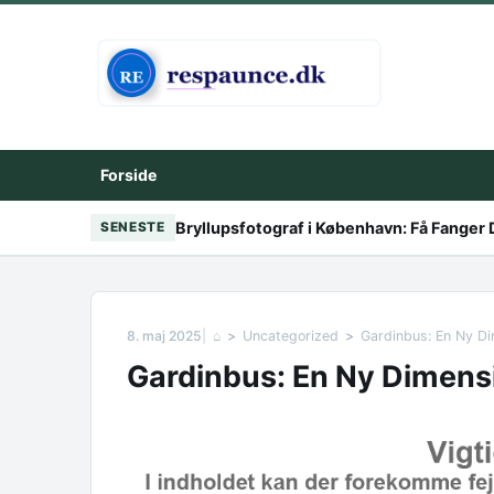
Skip to content
Forside
Bryllupsfotograf i København: Få Fanger
SENESTE
8. maj 2025
⌂
Uncategorized
Gardinbus: En Ny Di
Gardinbus: En Ny Dimensi