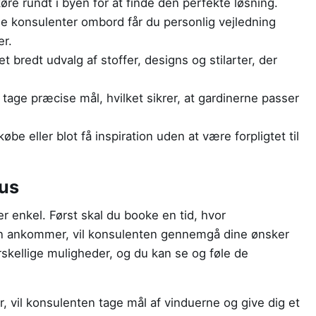
køre rundt i byen for at finde den perfekte løsning.
 konsulenter ombord får du personlig vejledning
er.
 bredt udvalg af stoffer, designs og stilarter, der
age præcise mål, hvilket sikrer, at gardinerne passer
be eller blot få inspiration uden at være forpligtet til
bus
r enkel. Først skal du booke en tid, hvor
en ankommer, vil konsulenten gennemgå dine ønsker
skellige muligheder, og du kan se og føle de
r, vil konsulenten tage mål af vinduerne og give dig et