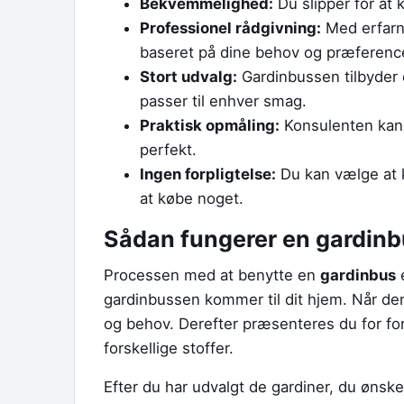
Bekvemmelighed:
Du slipper for at 
Professionel rådgivning:
Med erfarne
baseret på dine behov og præferenc
Stort udvalg:
Gardinbussen tilbyder et
passer til enhver smag.
Praktisk opmåling:
Konsulenten kan t
perfekt.
Ingen forpligtelse:
Du kan vælge at kø
at købe noget.
Sådan fungerer en gardin
Processen med at benytte en
gardinbus
e
gardinbussen kommer til dit hjem. Når d
og behov. Derefter præsenteres du for for
forskellige stoffer.
Efter du har udvalgt de gardiner, du ønske