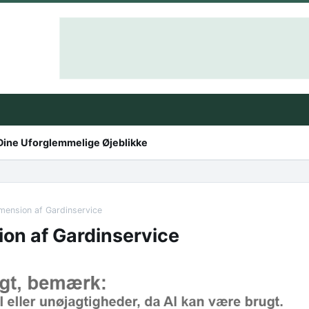
 Dine Uforglemmelige Øjeblikke
mension af Gardinservice
on af Gardinservice