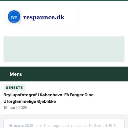
Skip to content
Menu
SENESTE
Bryllupsfotograf i København: Få Fanger Dine
Uforglemmelige Øjeblikke
19. april 2026
16. marts 2025
⌂
Uncategorized
Livsstil: En Guide til Et Sundere og Mere Harmonisk Liv